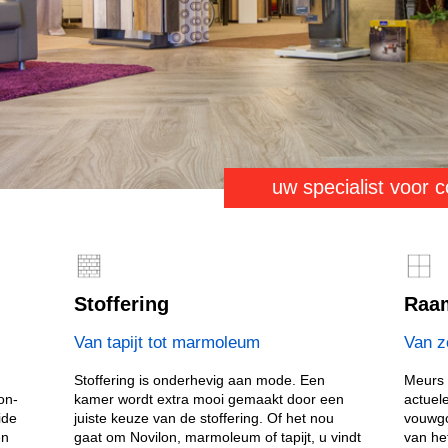
uw specialist voor 
Stoffering
Raam
Van tapijt tot marmoleum
Van z
Stoffering is onderhevig aan mode. Een
Meurs 
on-
kamer wordt extra mooi gemaakt door een
actuele
ide
juiste keuze van de stoffering. Of het nou
vouwgo
en
gaat om Novilon, marmoleum of tapijt, u vindt
van he