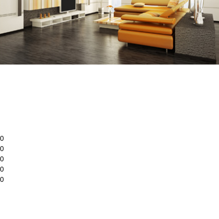
30
30
30
30
00