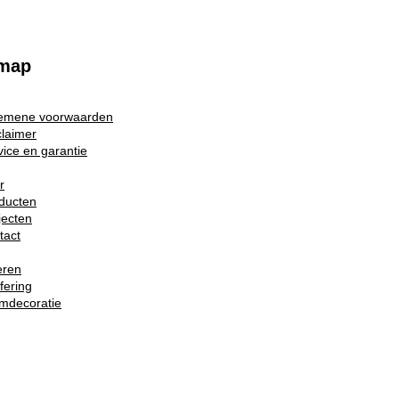
emap
emene voorwaarden
claimer
vice en garantie
r
ducten
jecten
tact
eren
ffering
mdecoratie