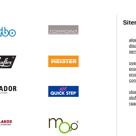
Sit
alg
dis
ser
ove
pro
pro
con
vlo
sto
raa